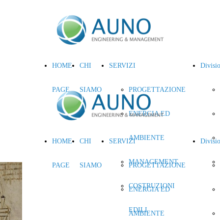
HOME
CHI
SERVIZI
Divisi
PAGE
SIAMO
PROGETTAZIONE
ENERGIA ED
AMBIENTE
HOME
CHI
SERVIZI
Divisi
MANAGEMENT
PAGE
SIAMO
PROGETTAZIONE
COSTRUZIONI
ENERGIA ED
EDILI
AMBIENTE