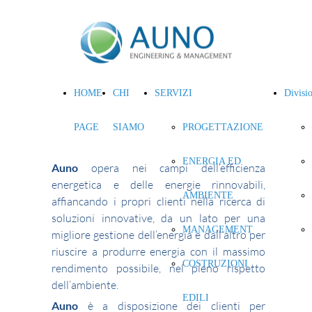
HOME
CHI
SERVIZI
Divisi
PAGE
SIAMO
PROGETTAZIONE
ENERGIA ED
Auno
opera nei campi dell’efficienza
energetica e delle energie rinnovabili,
AMBIENTE
affiancando i propri clienti nella ricerca di
soluzioni innovative, da un lato per una
MANAGEMENT
migliore gestione dell’energia e dall’altro per
riuscire a produrre energia con il massimo
COSTRUZIONI
rendimento possibile, nel pieno rispetto
dell’ambiente.
EDILI
Auno
è a disposizione dei clienti per