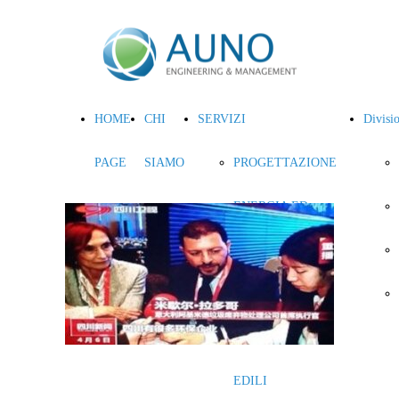
HOME
CHI
SERVIZI
Divisi
PAGE
SIAMO
PROGETTAZIONE
ENERGIA ED
AMBIENTE
MANAGEMENT
COSTRUZIONI
EDILI